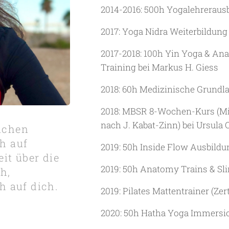
2014-2016: 500h Yogalehrerau
2017: Yoga Nidra Weiterbildung
2017-2018: 100h Yin Yoga & A
Training bei Markus H. Giess
2018: 60h Medizinische Grundla
2018: MBSR 8-Wochen-Kurs (Mi
nach J. Kabat-Zinn) bei Ursula O
ichen
h auf
2019: 50h Inside Flow Ausbild
it über die
2019: 50h Anatomy Trains & Sli
h,
h auf dich.
2019: Pilates Mattentrainer (Zer
2020: 50h Hatha Yoga Immersio