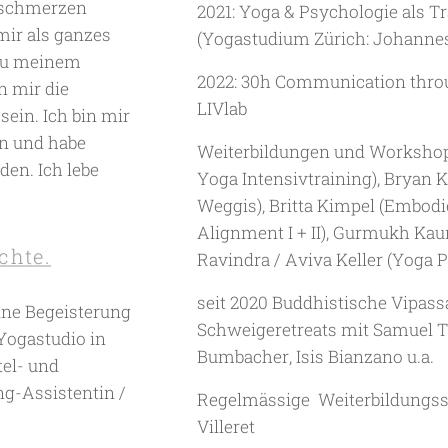
nschmerzen
2021: Yoga & Psychologie als 
mir als ganzes
(Yogastudium Zürich: Johannes
 zu meinem
2022: 30h Communication thro
n mir die
LIVlab
sein. Ich bin mir
n und habe
Weiterbildungen und Workshops
en. Ich lebe
Yoga Intensivtraining), Bryan K
Weggis), Britta Kimpel (Embodie
Alignment I + II), Gurmukh Kaur
chte.
Ravindra / Aviva Keller (Yoga 
seit 2020 Buddhistische Vipass
eine Begeisterung
Schweigeretreats mit Samuel Th
 Yogastudio in
Bumbacher, Isis Bianzano u.a.
tel- und
ng-Assistentin /
Regelmässige Weiterbildungss
Villeret