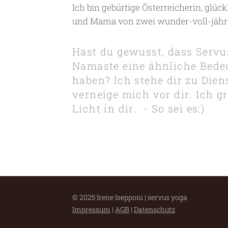
Ich bin gebürtige Österreicherin, glück
und Mama von zwei wunder-voll-jähr
Hast du gewusst, dass Serv
Namaste eine ähnliche Bede
haben? Ich stehe dir zu Dien
verneige mich vor dir. Ich g
Licht in dir. - So sei es:)
© 2025 Irene Isepponi | servus yoga
Impressum
|
AGB
|
Datenschutz