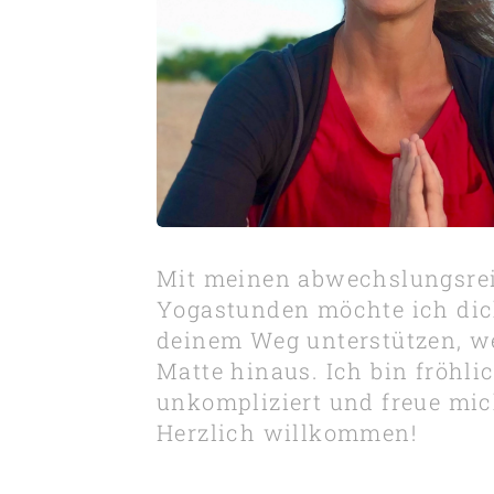
Mit meinen abwechslungsre
Yogastunden möchte ich dic
deinem Weg unterstützen, we
Matte hinaus. Ich bin fröhlic
unkompliziert und freue mic
Herzlich willkommen!