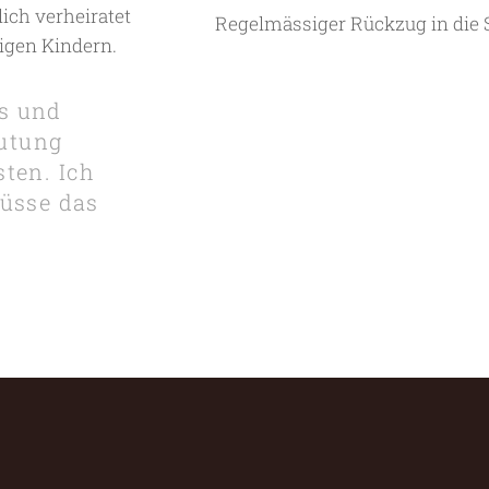
lich verheiratet
Regelmässiger Rückzug in die S
igen Kindern.
us und
utung
sten. Ich
rüsse das