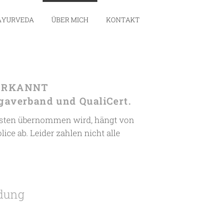
AYURVEDA
ÜBER MICH
KONTAKT
ERKANNT
gaverband und QualiCert.
osten übernommen wird, hängt von
ce ab. Leider zahlen nicht alle
ldung