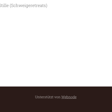
tille (Schweigeretreats)
Unterstützt von
Webnode