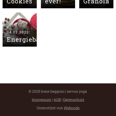
Cookies
ever!
Granola
04.03.2021
Energiebällchen
© 2025 Irene Isepponi | servus yoga
Impressum
|
AGB
|
Datenschutz
Unterstützt von
Webnode