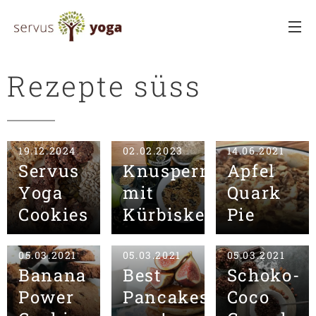
Rezepte süss
19.12.2024
02.02.2023
14.06.2021
Servus
Knuspermuesli
Apfel
Yoga
mit
Quark
Cookies
Kürbiskernen
Pie
05.03.2021
05.03.2021
05.03.2021
Banana
Best
Schoko-
Power
Pancakes
Coco